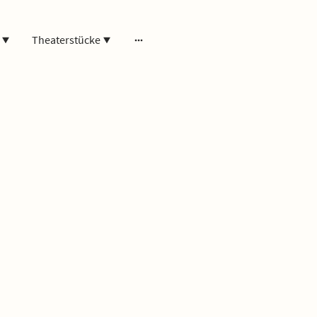
Theaterstücke